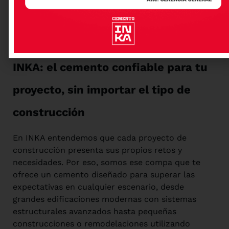
Los edificios construidos con métodos
tradicionales pueden requerir más
mantenimiento debido a la variabilidad en la
calidad de la construcción.
INKA: el cemento confiable para tu
proyecto, sin importar el tipo de
construcción
En INKA entendemos que cada proyecto de
construcción presenta sus propios retos y
necesidades. Por eso, somos ese compa que te
ofrece un cemento diseñado para superar las
expectativas en cualquier escenario, desde
grandes edificaciones modernas con sistemas
estructurales avanzados hasta pequeñas
construcciones o remodelaciones utilizando