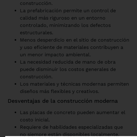
construcción.
La prefabricación permite un control de
calidad más riguroso en un entorno
controlado, minimizando los defectos
estructurales.
Menos desperdicio en el sitio de construcción
y uso eficiente de materiales contribuyen a
un menor impacto ambiental.
La necesidad reducida de mano de obra
puede disminuir los costos generales de
construcción.
Los materiales y técnicas modernas permiten
diseños más flexibles y creativos.
Desventajas de la construcción moderna
Las placas de concreto pueden aumentar el
costo inicial.
Requiere de habilidades especializadas que
no siempre están disponibles localmente.