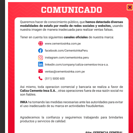
Modificar un diseño una vez iniciada la
construcción puede ser más complicado y
costoso.
Ventajas de la construcción tradicional
Permite ajustes durante el proceso de
construcción sin incurrir en costos elevados.
Frecuentemente, utiliza recursos y
materiales disponibles localmente,
fomentando la economía local.
Emplea técnicas de construcción conocidas y
accesibles para la mano de obra local.
Desventajas de la construcción tradicional
Los métodos tradicionales suelen requerir
más tiempo, especialmente debido a que
muchos procesos son manuales.
La construcción in situ puede generar más
residuos y contaminación.