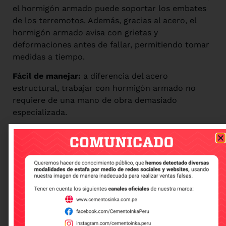
el hormigón armado puede soportar los embates
de los terremotos. Además, gracias al acero, el
hormigón armado avisa con grietas y
deformaciones antes de fallar, permitiendo tomar
medidas a tiempo.
Fácil de manejar:
a diferencia del acero
estructural, trabajar con hormigón armado no
requiere de una mano de obra demasiado
especializada.
Sinergia estructural:
el hormigón y el acero tienen
coeficientes de dilatación térmica muy parecidos.
Eso significa que se expanden y contraen juntos
con los cambios de temperatura, evitando
tensiones internas que podrían dañar la
estructura.
Adherencia superior:
cuando el hormigón fragua y
se endurece, agarra fuerte las barras de acero