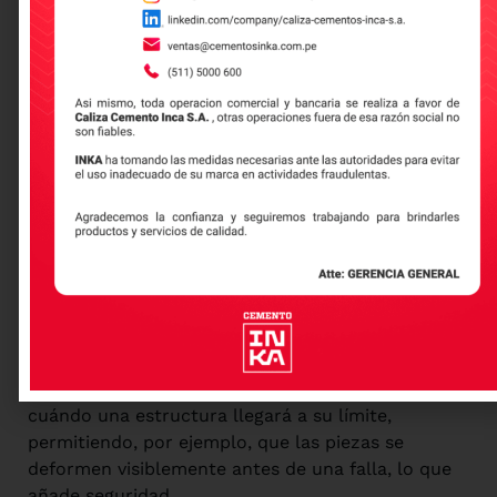
gracias a una adherencia química de primera.
Además, las barras de acero suelen tener corrugas
que mejoran aún más esta adherencia.
Protección al acero:
el pH alcalino del cemento
protege al acero de la corrosión gracias a un
fenómeno conocido como pasivación. Como quien
pone un escudo protector alrededor del acero.
Soporte estratégico:
el hormigón no solo rodea al
acero, sino que lo confina y evita que se pandee
bajo carga, optimizando su función estructural.
Diseño a medida:
ingenieros y arquitectos pueden
jugar con las proporciones y la colocación del
acero dentro del hormigón para controlar cómo y
cuándo una estructura llegará a su límite,
permitiendo, por ejemplo, que las piezas se
deformen visiblemente antes de una falla, lo que
añade seguridad.