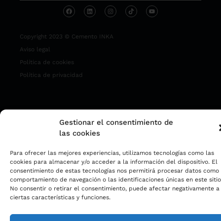
Copyright 2023 © Cemento INKA
Aviso legal
Política de cookies
Política de privacidad
Gestionar el consentimiento de
las cookies
Para ofrecer las mejores experiencias, utilizamos tecnologías como las
cookies para almacenar y/o acceder a la información del dispositivo. El
consentimiento de estas tecnologías nos permitirá procesar datos como 
comportamiento de navegación o las identificaciones únicas en este sitio
No consentir o retirar el consentimiento, puede afectar negativamente a
ciertas características y funciones.