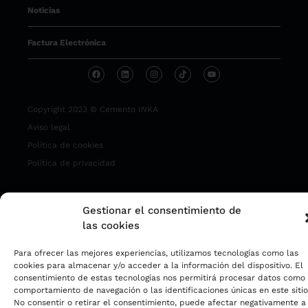
Noticias
Factura Electrónica
Copyright 2023 © Cemento INKA
Aviso legal
Política de cookies
Política de privacidad
Gestionar el consentimiento de
las cookies
Para ofrecer las mejores experiencias, utilizamos tecnologías como las
cookies para almacenar y/o acceder a la información del dispositivo. El
consentimiento de estas tecnologías nos permitirá procesar datos como 
comportamiento de navegación o las identificaciones únicas en este sitio
No consentir o retirar el consentimiento, puede afectar negativamente a