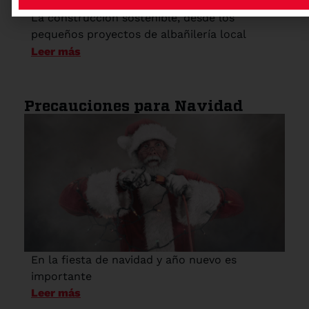
La construcción sostenible, desde los
pequeños proyectos de albañilería local
Leer más
Precauciones para Navidad
En la fiesta de navidad y año nuevo es
importante
Leer más