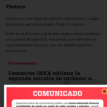
Pintura
Inicia con una base de pintura imprimante. Luego
la pintura para el acabado final a tu gusto.
Este es el proceso a grandes rasgos para construir
una pared de ladrillos. Recuerda que siempre es
recomendable hacerlo con un albañil experto,
nunca solo.
Recomendados
Cementos INKA obtiene la
segunda estrella de carbono: un
paso más hacia la
sostenibilidad