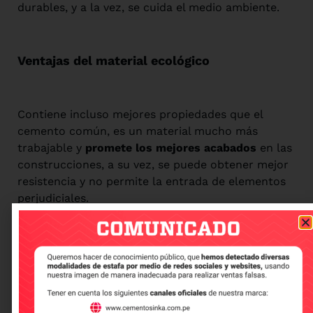
durables, y a la vez, se cuida el medio ambiente.
Ventajas del material ecológico
Contiene incluso mejores propiedades que el
cemento común, es un material mucho más
trabajable y
promete los mejores acabados
en las
construcciones, a su vez, se puede obtener mejor
resistencia y no permite la entrada de elementos
perjudiciales.
Este concreto ecológico se fabrica con residuos
sólidos que son reciclados, y no
con los minerales
del cemento común
como la piedra caliza,
responsable del efecto invernadero que ha