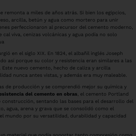
e remonta a miles de años atrás. Si bien los egipcios,
yeso, arcilla, betún y agua como mortero para unir
ienes perfeccionaron al precursor del cemento moderno,
cal viva, cenizas volcánicas y agua podía no solo
ua
ió en el siglo XIX. En 1824, el albañil inglés Joseph
o así porque su color y resistencia eran similares a las
a. Este nuevo cemento, hecho de caliza y arcilla
bilidad nunca antes vistas, y además era muy maleable.
as de producción y se comprendió mejor su química y
esistencia del cemento en obras
, el cemento Portland
e construcción, sentando las bases para el desarrollo del
 agua, arena y grava que se consolidó como el
el mundo por su versatilidad, durabilidad y capacidad
 un material que podía soportar tanto compresión como