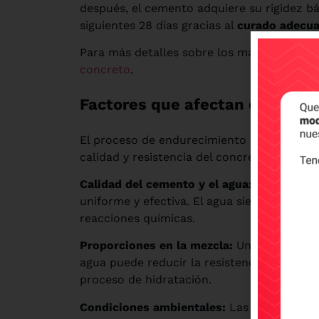
después, el cemento adquiere su rigidez bás
siguientes 28 días gracias al
curado adecu
Para más detalles sobre los materiales in
concreto
.
Factores que afectan el endur
El proceso de endurecimiento puede variar
calidad y resistencia del concreto:
Calidad del cemento y el agua:
Utilizar ce
uniforme y efectiva. El agua siempre debe 
reacciones químicas.
Proporciones en la mezcla:
Una relación a
agua puede reducir la resistencia del concr
proceso de hidratación.
Condiciones ambientales:
Las altas tempe