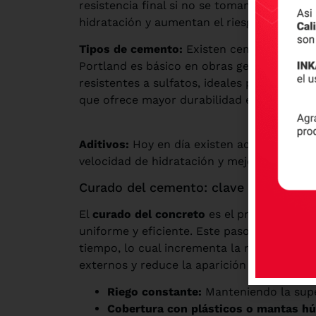
resistencia final si no se toman precaucion
hidratación y aumentan el riesgo de fisura
Tipos de cemento:
Existen cementos diseñ
Portland es básico en obras generales sin
resistentes a sulfatos, ideales para ambie
que ofrece mayor durabilidad en estructur
Aditivos:
Hoy en día existen acelerantes, r
velocidad de hidratación y mejorar las pro
Curado del cemento: clave para su res
El
curado del concreto
es el proceso final
uniforme y eficiente. Este paso evita que e
tiempo, lo cual incrementa la resistencia a
externos y reduce la aparición de fisuras
Riego constante:
Manteniendo la supe
Cobertura con plásticos o mantas h