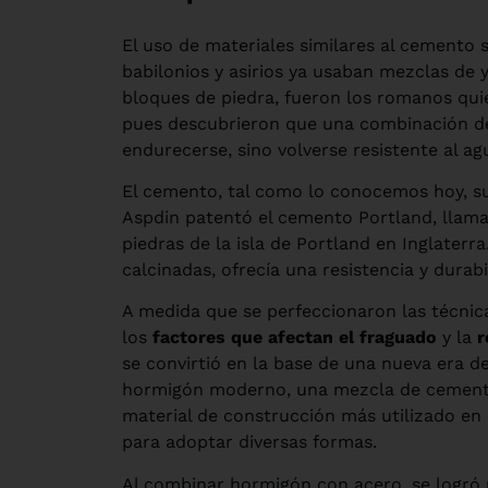
El uso de materiales similares al cemento s
babilonios y asirios ya usaban mezclas de 
bloques de piedra, fueron los romanos qu
pues descubrieron que una combinación de 
endurecerse, sino volverse resistente al ag
El cemento, tal como lo conocemos hoy, surg
Aspdin patentó el cemento Portland, llamad
piedras de la isla de Portland en Inglaterr
calcinadas, ofrecía una resistencia y dura
A medida que se perfeccionaron las técnic
los
factores que afectan el fraguado
y la
r
se convirtió en la base de una nueva era d
hormigón moderno, una mezcla de cemento,
material de construcción más utilizado en 
para adoptar diversas formas.
Al combinar hormigón con acero, se logró