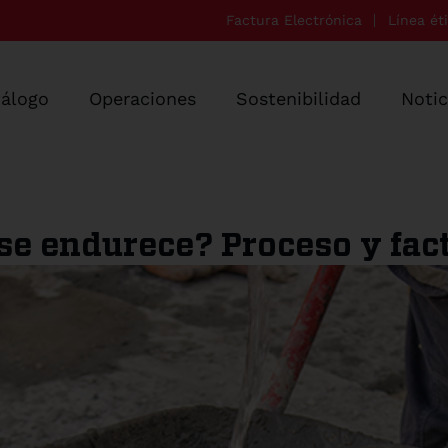
Factura Electrónica
Línea ét
tálogo
Operaciones
Sostenibilidad
Notic
se endurece? Proceso y fac