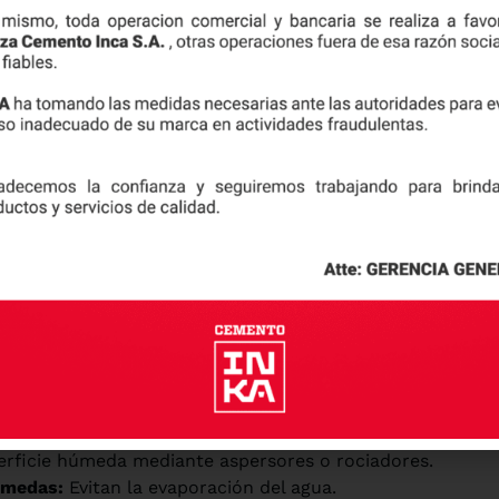
es. Por su parte, las bajas temperaturas ralentizan la
s debido al congelamiento del agua.
ados para distintas condiciones. Si bien el cemento
 requerimientos especiales, también existen cementos
ntes agresivos y zonas costeras, o el cemento puzolánico,
as expuestas a agentes químicos.
etardantes o plastificantes químicos que modifican la
piedades del concreto.
istencia final
 para que el endurecimiento se complete de manera
l agua necesaria para la hidratación se pierda antes de
 la compresión, mejora la durabilidad frente a agentes
 y porosidad. Algunas técnicas comunes de curado son:
rficie húmeda mediante aspersores o rociadores.
úmedas:
Evitan la evaporación del agua.