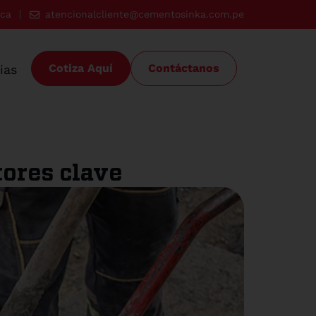
ica
atencionalcliente@cementosinka.com.pe
Cotiza Aquí
Contáctanos
ias
tores clave