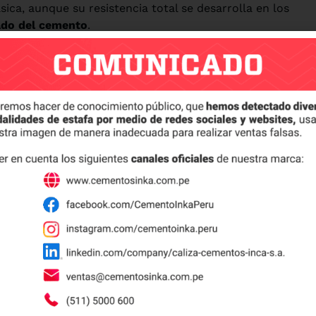
ica, aunque su resistencia total se desarrolla en los
ado del cemento
.
volucrados,
descubre la diferencia entre cemento y
ecimiento del cemento
 según varios factores que influyen directamente en la
mento de alta calidad garantiza una reacción química
ser limpia y libre de impurezas que puedan alterar las
decuada entre agua y cemento es crucial. Demasiada
eto, mientras que una cantidad insuficiente dificulta el
raturas aceleran el fraguado, lo que puede reducir la