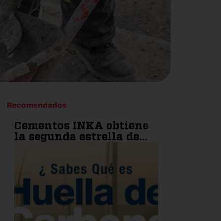
Recomendados
Cementos INKA obtiene
la segunda estrella de
carbono: un paso más
hacia la sostenibilidad