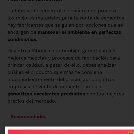
La fábrica de cementos se encarga de procesar
los mejores materiales para la venta de cementos,
hay fabricantes que se guían por opciones que se
encargan de
mantener el ambiente en perfectas
condiciones.
Hay otras fábricas que también garantizan las
mejores mezclas y procesos de fabricación para
brindar calidad, a pesar de ello, debes analizar
cuál es el producto que más te conviene
independientemente del precio, aunque, otras
empresas de venta de cemento también
garantizan excelentes productos
con los mejores
precios del mercado.
Recomendados
Cementos INKA obtiene la