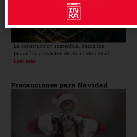
La construcción sostenible, desde los
pequeños proyectos de albañilería local
Leer más
Precauciones para Navidad