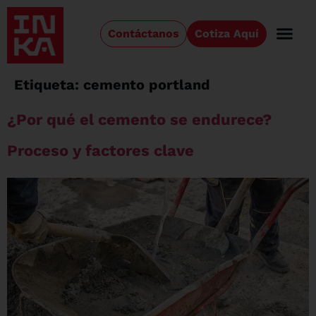
Contáctanos
Cotiza Aquí
Etiqueta:
cemento portland
¿Por qué el cemento se endurece?
Proceso y factores clave