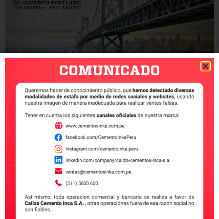
Cemento Inka, llevo acabo el 16 y 17 Marzo del
presente año el seminario internacional sobre el uso
del Cemento Anti-Salitre donde contó como
exponente a Mr. Yoichi Kusumi – Gerente General del
Departamento de Calidad de Ube Industries Ltd.
donde nos comento la importancia y características
del cemento anti-salitre. [ux_gallery
ids=»3752,3753,3754,3755,3756,3757,3758,3759″
type=»masonry» columns=»3″]
Todo lo que debe saber antes de