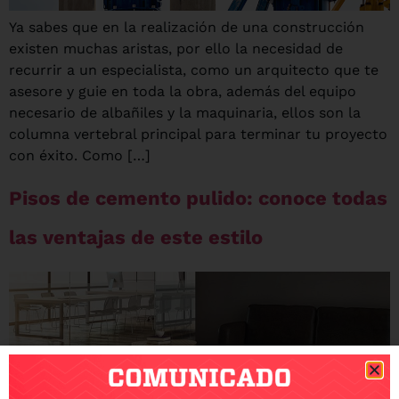
Ya sabes que en la realización de una construcción
existen muchas aristas, por ello la necesidad de
recurrir a un especialista, como un arquitecto que te
asesore y guie en toda la obra, además del equipo
necesario de albañiles y la maquinaria, ellos son la
columna vertebral principal para terminar tu proyecto
con éxito. Como […]
Pisos de cemento pulido: conoce todas
las ventajas de este estilo