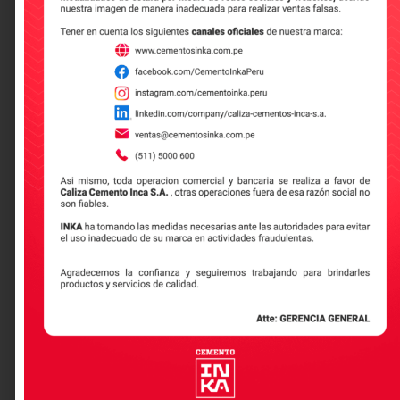
El rendimiento de un saco de cemento para pisos
de cemento pulido varía según la técnica de
instalación y el grosor deseado del piso.
Generalmente, para un metro cuadrado de piso de
espesor estándar (entre 8 y 10 cm) se pueden
necesitar entre una y dos bolsas de cemento. Sin
embargo, la calidad del cemento puede influir
significativamente en este cálculo. Utilizar
cemento tipo GU de INKA no solo asegura un
acabado superior, sino que también puede
optimizar el rendimiento gracias a su excelente
trabajabilidad y cohesión.
¿Cuál es la diferencia entre
cemento pulido y microcemento?
Esta es una pregunta muy común. La
diferencia