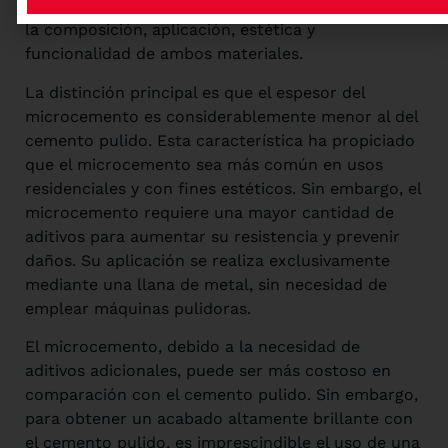
entre cemento pulido y microcemento
radica en
la composición, aplicación, estética y
funcionalidad de ambos materiales.
La distinción principal es que el espesor del
microcemento es considerablemente menor al del
cemento pulido. Esta característica ha propiciado
que el microcemento sea más común en usos
residenciales y con fines estéticos. Sin embargo, el
microcemento requiere una mayor cantidad de
aditivos para aumentar su resistencia y prevenir
daños. Su aplicación se realiza exclusivamente
mediante una llana de metal, sin necesidad de
emplear máquinas pulidoras.
El microcemento, debido a la necesidad de
aditivos adicionales, puede ser más costoso en
comparación con el cemento pulido. Sin embargo,
para obtener un acabado altamente brillante con
el cemento pulido, es imprescindible el uso de una