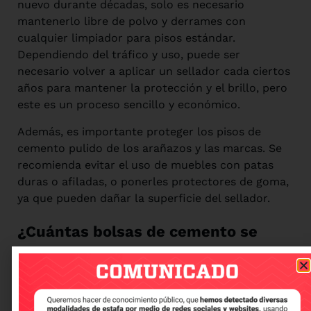
nuevo durante décadas, solo es necesario
mantenerlo libre de polvo y derrames con
cualquier limpiador para pisos estándar.
Dependiendo del tráfico y uso, puede ser
necesario volver a aplicar un sellador cada ciertos
años para mantener la protección y el brillo, pero
este es un proceso sencillo y económico.
Además, es importante proteger los pisos de
cemento pulido de los arañazos y las marcas. Se
recomienda evitar el uso de muebles con patas
duras o afiladas, o ponerles protectores de goma,
ya que pueden dañar la superficie del sellador.
¿Cuántas bolsas de cemento se
necesitan para un m2 de piso de
cemento pulido?