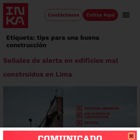
Contáctanos
Cotiza Aquí
Etiqueta:
tips para una buena
construcción
Señales de alerta en edificios mal
construidos en Lima