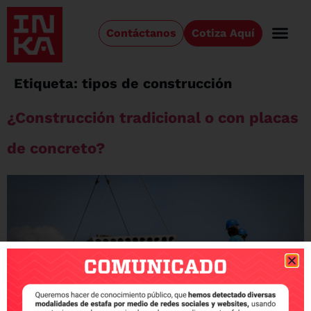
Contáctanos
Cotiza Aquí
Etiqueta:
tipos de construcción
¿Construcción tradicional o con placas
de concreto?