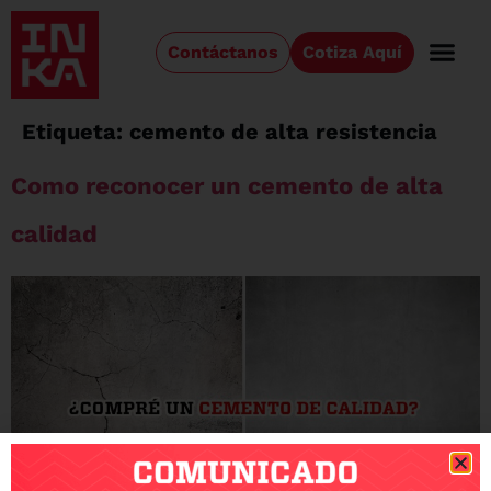
Contáctanos
Cotiza Aquí
Etiqueta:
cemento de alta resistencia
Como reconocer un cemento de alta
calidad