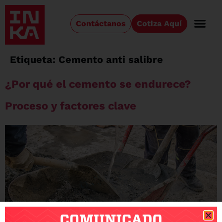
Contáctanos
Cotiza Aquí
Etiqueta:
Cemento anti salibre
¿Por qué el cemento se endurece?
Proceso y factores clave