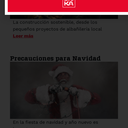
La construcción sostenible, desde los
pequeños proyectos de albañilería local
Leer más
Precauciones para Navidad
En la fiesta de navidad y año nuevo es