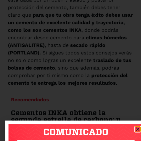
protección del cemento, también debes tener
claro que
para que tu obra tenga éxito debes usar
un cemento de excelente calidad y trayectoria,
como los son cementos INKA
, donde podrás
encontrar desde cemento para
climas húmedos
(ANTISALITRE)
, hasta de
secado rápido
(PORTLAND).
Si sigues todos estos consejos verás
no solo como logras un excelente
traslado de tus
bolsas de cemento
, sino que además, podrás
comprobar por ti mismo como la
protección del
cemento te entrega los mejores resultados.
Recomendados
Cementos INKA obtiene la
segunda estrella de carbono: un
paso más hacia la
sostenibilidad