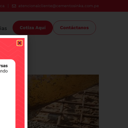
ica
atencionalcliente@cementosinka.com.pe
Cotiza Aquí
Contáctanos
ias