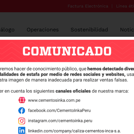
Factura Electrónica
Línea ét
tálogo
Operaciones
Sostenibilidad
Notic
ce sus características y aplicaciones