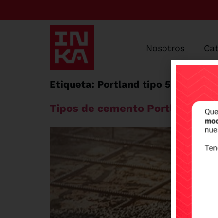
Nosotros
Ca
Etiqueta:
Portland tipo 5
Tipos de cemento Portland: cono