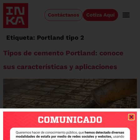
Contáctanos
Cotiza Aquí
Etiqueta:
Portland tipo 2
Tipos de cemento Portland: conoce
sus características y aplicaciones