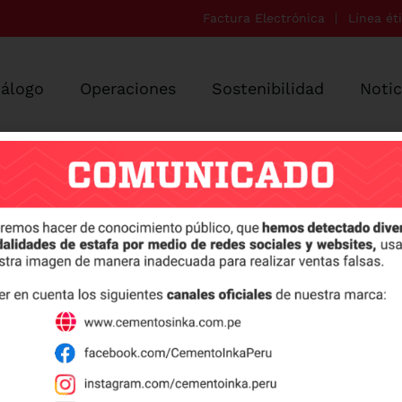
Factura Electrónica
Línea ét
tálogo
Operaciones
Sostenibilidad
Notic
ilería confinada?