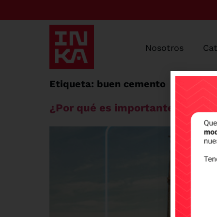
Nosotros
Ca
Etiqueta:
buen cemento
¿Por qué es importante la albañ