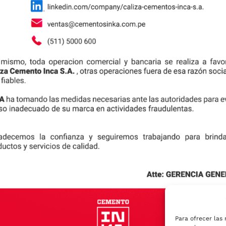
uchísimos años en la construcción de viviendas es la alb
on este estilo de construcción son mucho más seguras, mo
les, albañiles y todo […]
Para ofrecer las 