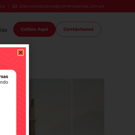
ica
atencionalcliente@cementosinka.com.pe
Cotiza Aquí
Contáctanos
ias