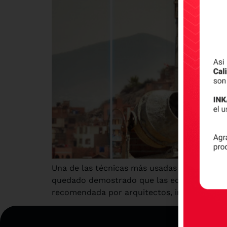
Una de las técnicas más usadas desde hace m
quedado demostrado que las edificaciones c
recomendada por arquitectos, ingenieros civi